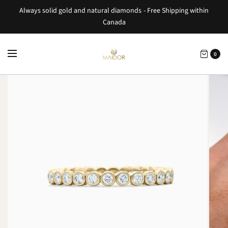
Always solid gold and natural diamonds - Free Shipping within
Canada
0