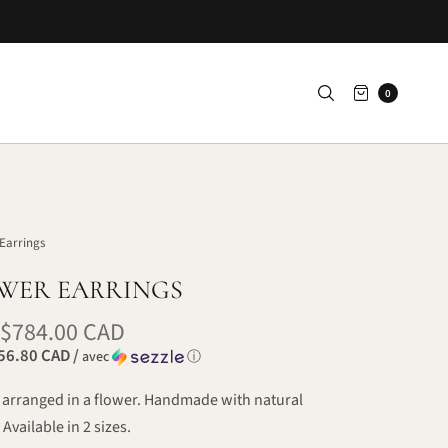
0
Earrings
OWER EARRINGS
$784.00 CAD
56.80 CAD /
avec
ⓘ
s arranged in a flower. Handmade with natural
Available in 2 sizes.