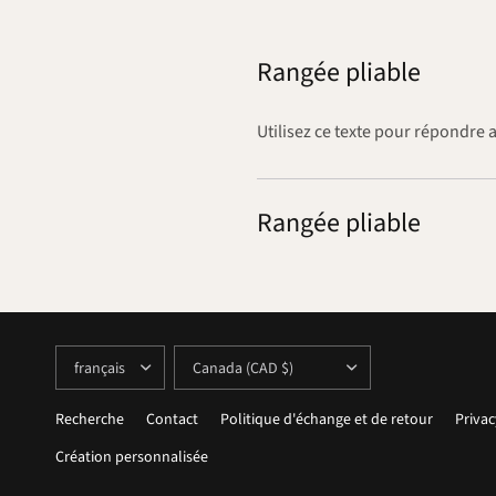
Rangée pliable
Utilisez ce texte pour répondre 
Rangée pliable
METTRE
METTRE
À
À
JOUR
JOUR
LE
LE
PAYS/LA
PAYS/LA
Recherche
Contact
Politique d'échange et de retour
Privac
RÉGION
RÉGION
Création personnalisée