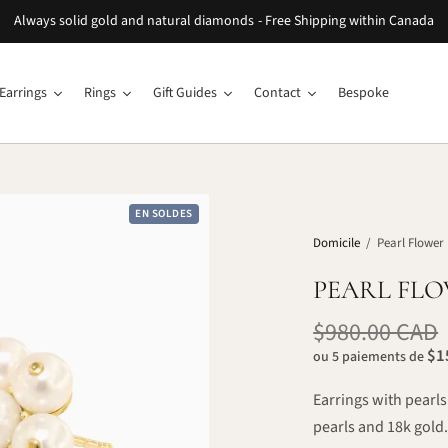
Always solid gold and natural diamonds - Free Shipping within Canada
Earrings
Rings
Gift Guides
Contact
Bespoke
EN SOLDES
Domicile
/
Pearl Flower 
PEARL FL
$980.00 CAD
$1
ou 5 paiements de
Earrings with pearl
pearls and 18k gold. 