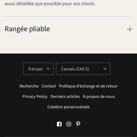
aussi détaillée que possible pour vos clients.
Rangée pliable
METTRE
METTRE
À
À
JOUR
JOUR
LE
LE
PAYS/LA
PAYS/LA
RÉGION
RÉGION
Recherche
Contact
Politique d'échange et de retour
Privacy Policy
Derniers articles
À propos de nous
Création personnalisée