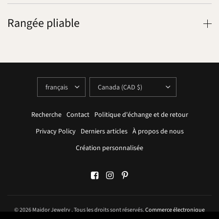
Rangée pliable
METTRE
METTRE
À
À
JOUR
JOUR
LE
LE
PAYS/LA
PAYS/LA
RÉGION
RÉGION
Recherche
Contact
Politique d'échange et de retour
Privacy Policy
Derniers articles
À propos de nous
Création personnalisée
© 2026 Maidor Jewelry , Tous les droits sont réservés.
Commerce électronique