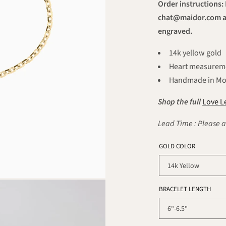
Order instructions:
chat@maidor.com an
engraved.
14k yellow gold
Heart measurem
Handmade in Mo
Shop the full
Love Le
Lead Time : Please a
GOLD COLOR
BRACELET LENGTH