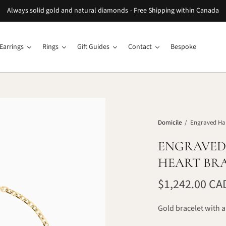
Always solid gold and natural diamonds - Free Shipping within Canada
Earrings
Rings
Gift Guides
Contact
Bespoke
Domicile
/
Engraved Han
ENGRAVED
HEART BR
$1,242.00 CA
Gold bracelet with a