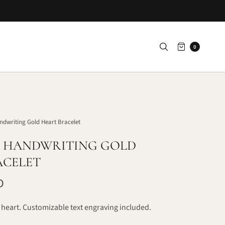
0
dwriting Gold Heart Bracelet
 HANDWRITING GOLD
ACELET
D
 heart. Customizable text engraving included.