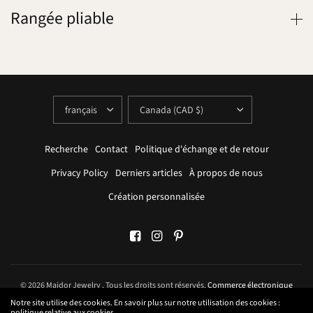
Rangée pliable
METTRE
METTRE
À
À
JOUR
JOUR
LE
LE
PAYS/LA
PAYS/LA
RÉGION
RÉGION
Recherche
Contact
Politique d'échange et de retour
Privacy Policy
Derniers articles
À propos de nous
Création personnalisée
© 2026 Maidor Jewelry , Tous les droits sont réservés.
Commerce électronique
propulsé par Shopify
Notre site utilise des cookies. En savoir plus sur notre utilisation des cookies :
politique relative aux cookies