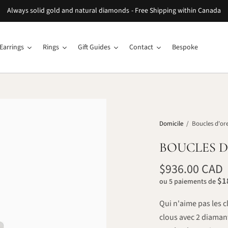
Always solid gold and natural diamonds - Free Shipping within Canada
Earrings
Rings
Gift Guides
Contact
Bespoke
Domicile
/
Boucles d'ore
BOUCLES D
$936.00 CAD
$1
ou 5 paiements de
Qui n'aime pas les c
clous avec 2 diamants 