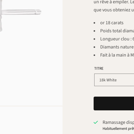
un rêve à empiler. L
que vous obteniez u
or 18 carats
Poids total diama
Longueur clou :
Diamants naturel
Fait à la main à
TITRE
Ramassage dis
Habituellement prêt