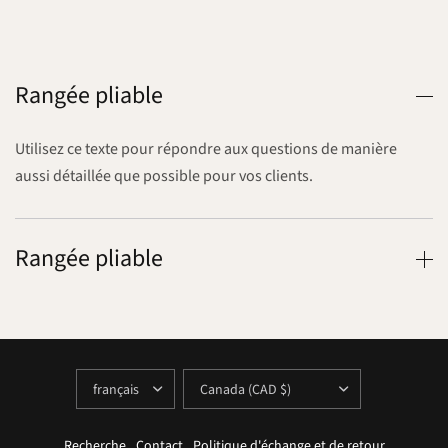
Rangée pliable
Utilisez ce texte pour répondre aux questions de manière
aussi détaillée que possible pour vos clients.
Rangée pliable
METTRE
METTRE
À
À
JOUR
JOUR
LE
LE
PAYS/LA
PAYS/LA
RÉGION
RÉGION
Recherche
Contact
Politique d'échange et de retour