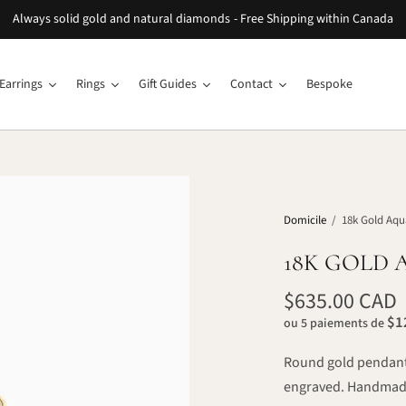
Always solid gold and natural diamonds - Free Shipping within Canada
Earrings
Rings
Gift Guides
Contact
Bespoke
Domicile
/
18k Gold Aqu
18K GOLD
$635.00 CAD
$1
ou 5 paiements de
Round gold pendant
engraved. Handmade